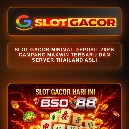
SLOT GACOR MINIMAL DEPOSIT 20RB
GAMPANG MAXWIN TERBARU DAN
SERVER THAILAND ASLI